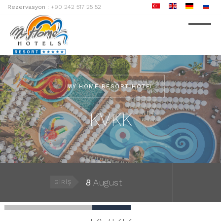
Rezervasyon :
+90 242 517 25 52
MY HOME RESORT HOTEL
KVKK
8
August
GIRIŞ