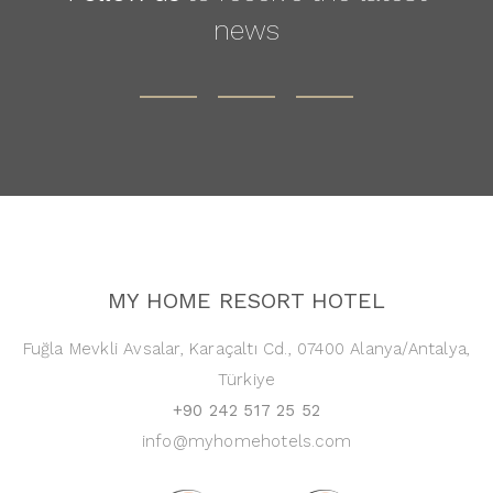
news
MY HOME RESORT HOTEL
Fuğla Mevkli Avsalar, Karaçaltı Cd., 07400 Alanya/Antalya,
Türkiye
+90 242 517 25 52
info@myhomehotels.com