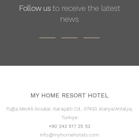
Follow us
to receive the latest
news
MY HOME RESORT HOTEL
Fuğla Mevkli Avsalar, Karaçaltı Cd., 07400 Alanya/Antalya,
Türkiye
+90 242 517 25 52
info@myhomehotels.com